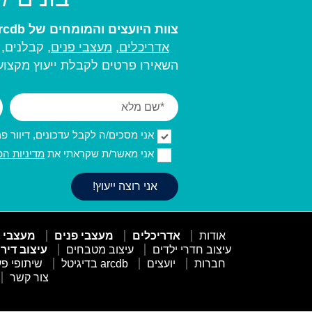
צוות היועצים והמומחים של arcdb יעזור לכם למצוא את בעל המקצוע המתאים ביותר עבורכם:
אדריכלים
,
מעצבי פנים,
קבלנים, מ
השאירו פרטים לקבלת ייעוץ מקצועי
אני מסכים/ה לקבל עדכונים, דיוור פרסו
אני מאשר/ת שקראתי את
מדיניות הפ
אודות
אדריכלים
מעצבי פנים
מעצבי 
עיצוב חדרי ילדים
עיצוב מטבחים
עיצוב דיר
חברות
יועצים
arcdb בדיגיטל
שיתופי פע
צור קשר