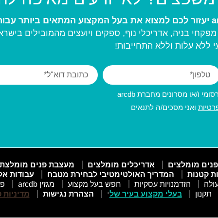
פקחי בניה, אדריכלי נוף, ספקים ויועצים מהמובילים בישרא
 ללא עלות וללא התחייבות!
מי ו/או מסרונים מחברת arcdb
רטיות
ואני מסכים/ה לתנאים
פנים מומלצים
אדריכלים מומלצים
מעצבת פנים מומלצת
ות קטנות
המדריך האולטימטיבי לבחירת מטבח
עבודות אל
ולה
הזדמנויות עסקיות
חפש בעל מקצוע
מגזין arcdb
פו
תקנון
בעלי מקצוע בעיר של
י
הצהרת נגישות
מדיניות 