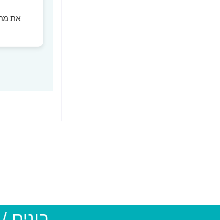
את מחל
בונים /