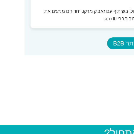
ל, בשיתוף עם זאביק מרקו. יחד הם מניעים את
רי arcdb.
 B2B
התחיל?