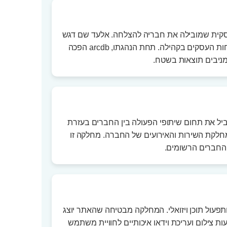
עסקית שמובילה את חבריה להצלחה. אלעד שם דגש
על עקרונות של נתינה, עזרה לזולת ופילנתרופיה, ופועל ללא לאות לטובת התפתחות העסקים בקהילה. תחת הנהגתו, arcdb הפכה
מניבים תוצאות בשטח.
סקיים עומד קובי כהן שאיתנו כבר 7 שנים. קובי מוביל את תחום שיתופי הפעולה בין החברים בעזרת
חלקת השירות והאירועים של החברה. מחלקה זו
 החברים הרשומים.
תפעול תוכן ויזואלי. המחלקה מבטיחה שהאתר יוצג
 צילום ועריכת וידאו איכותיים לחוויית משתמש