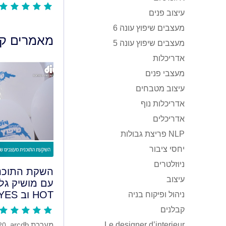
עיצוב פנים
מעצבים שיפוץ עונה 6
מאמרים קש
מעצבים שיפוץ עונה 5
אדריכלות
מעצבי פנים
עיצוב מטבחים
אדריכלות נוף
אדריכלים
NLP פריצת גבולות
יחסי ציבור
ניוזלטרים
השקת התוכני
עיצוב
עם מושיק גל
HOT וב YES
ניהול ופיקוח בניה
קבלנים
Le designer d’interieur
מערכת arcdb,
20