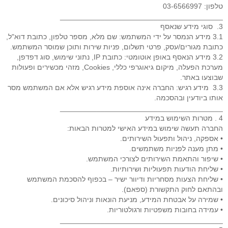
טלפון: 03-6566997
________________________________________
3. סוגי מידע שנאסף
3.1 מידע הנמסר על ידי המשתמש: שם מלא, מספר טלפון, כתובת דוא"ל,
כתובת מגורים/עסק, פרטי תשלום, פניות שירות ותוכן שמוסר המשתמש.
3.2 מידע הנאסף באופן אוטומטי: כתובת IP, נתוני שימוש, סוג דפדפן,
מערכת הפעלה, מיקום גיאוגרפי כללי, Cookies, מזהי מכשירים ופעולות
שבוצעו באתר.
3.3 מידע רגיש: החברה אינה אוספת מידע רגיש אלא אם המשתמש מסר
אותו ביודעין ובהסכמה.
________________________________________
4 . מטרות השימוש במידע
החברה תעשה שימוש במידע האישי למטרות הבאות:
• אספקה, ניהול ותפעול השירותים.
• מתן מענה לפניות משתמשים.
• שיפור והתאמת השירותים לצורכי המשתמש.
• שליחת הודעות תפעוליות ושירותיות.
• שליחת הצעות מסחריות ודיוור ישיר – בכפוף להסכמת המשתמש
ובהתאם לחוק התקשורת (ספאם).
• שמירה על אבטחת המידע, מניעת הונאות וניהול סיכונים.
• עמידה בחובות משפטיות ורגולטוריות.
________________________________________