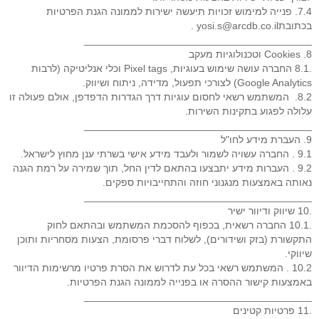
7.4. פנייה למימוש זכויות תיעשה ישירות לממונה הגנת הפרטיות
בכתובתyosi.s@arcdb.co.il .
________________________________________
8. Cookies וטכנולוגיות מעקב
.8.1 החברה עושה שימוש בעוגיות, Pixel tags וכלי אנליטיקה (לרבות
Google Analytics) לצורכי תפעול, מדידה, ניתוח ושיווק.
8.2. המשתמש רשאי לחסום עוגיות דרך הגדרות הדפדפן, אולם פעולה זו
עלולה לפגוע בתקינות השירות.
________________________________________
9. העברת מידע לחו"ל
9.1 . החברה עשויה לשמור ולעבד מידע אישי בשרתי ענן מחוץ לישראל.
9.2 . העברות מידע יתבצעו בהתאם לדין החל, תוך שמירה על רמת הגנה
נאותה באמצעות מנגנוני חוזה והתחייבויות ספקים.
________________________________________
.10 שיווק ודיוור ישיר
.10.1 החברה רשאית, בכפוף להסכמת המשתמש ובהתאם לחוק
התקשורת (בזק ושידורים), לשלוח דברי פרסומת, הצעות מסחריות ותוכן
שיווקי.
10.2 . המשתמש רשאי בכל עת לדרוש את הסרת פרטיו מרשימות הדיוור
באמצעות קישור ההסרה או בפנייה לממונה הגנת הפרטיות.
________________________________________
.11 פרטיות קטינים