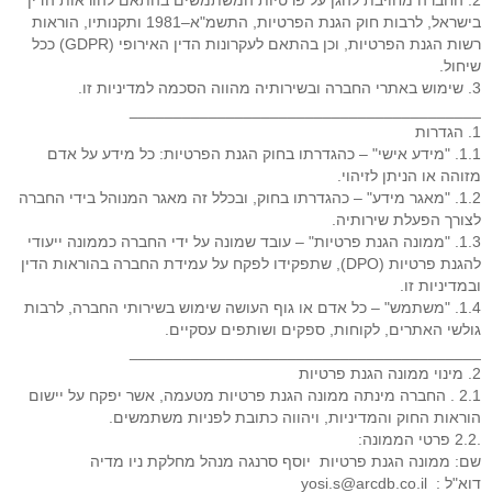
2. החברה מחויבת להגן על פרטיות המשתמשים בהתאם להוראות הדין
בישראל, לרבות חוק הגנת הפרטיות, התשמ"א–1981 ותקנותיו, הוראות
רשות הגנת הפרטיות, וכן בהתאם לעקרונות הדין האירופי (GDPR) ככל
שיחול.
3. שימוש באתרי החברה ובשירותיה מהווה הסכמה למדיניות זו.
________________________________________
1. הגדרות
1.1. "מידע אישי" – כהגדרתו בחוק הגנת הפרטיות: כל מידע על אדם
מזוהה או הניתן לזיהוי.
1.2. "מאגר מידע" – כהגדרתו בחוק, ובכלל זה מאגר המנוהל בידי החברה
לצורך הפעלת שירותיה.
1.3. "ממונה הגנת פרטיות" – עובד שמונה על ידי החברה כממונה ייעודי
להגנת פרטיות (DPO), שתפקידו לפקח על עמידת החברה בהוראות הדין
ובמדיניות זו.
1.4. "משתמש" – כל אדם או גוף העושה שימוש בשירותי החברה, לרבות
גולשי האתרים, לקוחות, ספקים ושותפים עסקיים.
________________________________________
2. מינוי ממונה הגנת פרטיות
2.1 . החברה מינתה ממונה הגנת פרטיות מטעמה, אשר יפקח על יישום
הוראות החוק והמדיניות, ויהווה כתובת לפניות משתמשים.
.2.2 פרטי הממונה:
שם: ממונה הגנת פרטיות יוסף סרנגה מנהל מחלקת ניו מדיה
דוא"ל : yosi.s@arcdb.co.il