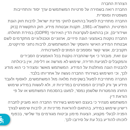
הצהרת החברה
החברה רואה בשמירה על פרטיות המשתמשים ערך יסוד והתחייבות
משפטית ומוסרית.
החברה מתחייבת לפעול בהתאם לחוקי מדינת ישראל, לרבות חוק הגנת
הפרטיות, התשמ"א–1981, תקנות אבטחת מידע, חוק התקשורת (בזק
ושידורים), וכן בהתאם לעקרונות הדין האירופי (GDPR) במידת תחולתו.
החברה נוקטת באמצעי הגנה פיזיים, ארגוניים וטכנולוגיים מתקדמים לשם
אבטחת המידע האישי והעסקי של המשתמשים, לרבות נתוני פרויקטים,
תקציבים, אנשי קשר ומסמכים המוזנים למערכותיה.
עם זאת, מובהר כי אף שהחברה נוקטת בכל האמצעים הסבירים
והמקובלים למניעת חדירה, שימוש לא מורשה או דליפה, אין ביכולתה
להבטיח הגנה מוחלטת על המידע. המשתמש מאשר ומצהיר כי הוא מודע
לכך, וכי השימוש בשירותי החברה נעשה על אחריותו בלבד.
החברה מתחייבת לפעול בשקיפות מלאה מול המשתמשים, לאסוף ולעבד
מידע אך ורק לצרכים המפורטים במדיניות זו, ולא לעשות במידע שימוש
החורג מהמטרות שלשמן נמסר, למעט בהסכמת המשתמש או על פי
הוראת דין.
המשתמש מצהיר כי בעצם השימוש בשירותי החברה הוא מעניק לחברה
רישיון שימוש במידע, בהתאם להוראות מדיניות זו, לרבות שימוש לצורך
הפניה לבעלי מקצוע, הצעות מימון וביטוח מגורמים צד שלישי, בכפוף
ssible
לזכותו להודיע בכל עת על סירובו לכך.