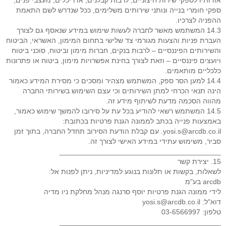
אודותיו לספקי שירות חיצוניים, לרבות קבלנים, אדריכלים, מעצבי פנים,
ספקי חומרי בנייה ונותני שירותים משלימים, ככל שנדרש לשם התאמת
ההפניה לצרכיו.
14.3 המשתמש מאשר לחברה לעשות שימוש במידע שנאסף גם לצורך
העברת פניות והצעות מגורמי צד שלישי בתחום המימון, האשראי, הביטוח
והשירותים הפיננסיים – לרבות בנקים, חברות מימון וביטוח, סוכני ביטוח
ויועצים פיננסיים – וזאת לצורך בחינת אפשרויות מימון, ביטוח או פתרונות
כלכליים מותאמים.
14.4 למען הסר ספק, המשתמש מצהיר ומסכים כי מסירת המידע כאמור
הינה תנאי הכרחי למתן השירותים וכי עצם השימוש בשירותי החברה
מהווה הסכמה מדעת לשיתוף מידע זה.
14.5 המשתמש רשאי להודיע בכל עת על סירובו להמשך שימוש כאמור,
באמצעות פנייה בכתב לממונה הגנת פרטיות בכתובת:
yosi.s@arcdb.co.il. עם קבלת הודעת הסירוב תחדל החברה, בתוך זמן
סביר, משימוש עתידי במידע האישי לצורך זה.
________________________________________
15. יצירת קשר
לשאלות, בקשות או תלונות בנוגע למדיניות, ניתן לפנות אל:
arcdb בע"מ
לידי ממונה הגנת פרטיות יוסף סרנגה מנהל מחלקת ניו מדיה
דוא"ל: yosi.s@arcdb.co.il
טלפון: 03-6566997
________________________________________