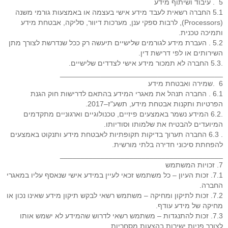
5 . עיבוד ושיתוף מידע
5.1 החברה רשאית לעבד מידע אישי בעצמה או באמצעות גורמי משנה
(Processors), לרבות ספקי ענן, מערכות דיוור, סליקה, אבטחת מידע
ותמיכה טכנית.
5.2 . העברת מידע לגורמים שלישיים תיעשה רק ככל שנדרשת לצורך מתן
השירותים או לפי דרישת דין.
.5.3 החברה לא תמכור מידע אישי לצדדים שלישיים.
________________________________________
6 .שמירה ואבטחת מידע
6.1 . החברה תנהל את מאגרי המידע בהתאם לדרישות חוק הגנת
הפרטיות ותקנות אבטחת מידע, תשע"ז–2017.
.6.2 המידע נשמר באמצעים פיזיים, טכנולוגיים וארגוניים מתקדמים
המיועדים להבטיח את שלמותו וסודיותו.
. 6.3 החברה תערוך בדיקות תקופתיות לאבטחת מידע ותנקוט באמצעים
להפחתת סיכוני חדירה בלתי מורשית.
________________________________________
7. זכויות המשתמש
7.1. זכות העיון – כל משתמש זכאי לעיין במידע אישי שנאסף עליו במאגרי
החברה.
7.2. זכות לתיקון ומחיקה – משתמש רשאי לבקש תיקון מידע שאינו נכון או
מחיקה של מידע עודף.
7.3. זכות להתנגדות – משתמש רשאי לדרוש שהמידע לא ישמש אותו
לצורך פניות ישירות בהצעות מסחריות.