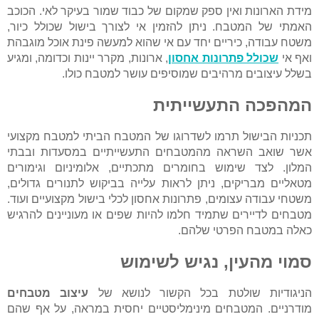
מידת הארונות ואין ספק שמקום של כבוד שמור בעיקר לאי. הכוכב
האמתי של המטבח. ניתן להזמין אי לצורך בישול שכולל כיור,
משטח עבודה, כיריים יחד עם אי שהוא למעשה פינת אוכל מוגבהת
ואף אי
שכולל פתרונות אחסון
, ארונות, מקרר יינות וכדומה, ומגיע
בשלל עיצובים מרהיבים שמוסיפים עושר למטבח כולו.
המהפכה התעשייתית
תכניות הבישול תרמו לשדרוגו של המטבח הביתי למטבח מקצועי
אשר שואב השראה מהמטבחים התעשייתיים במסעדות ובבתי
המלון. לצד שימוש בחומרים מתכתיים, אלומיניום וגימורים
מטאליים מבריקים, ניתן לראות עלייה בביקוש לתנורים גדולים,
משטחי עבודה עצומים, פתרונות אחסון לכלי בישול מקצועיים ועוד.
מטבחים לדיירים שתמיד חלמו להיות שפים או מעוניינים להרגיש
כאלה במטבח הפרטי שלהם.
סמוי מהעין, נגיש לשימוש
הניגודיות שולטת בכל הקשור לנושא של
עיצוב מטבחים
מודרניים. המטבחים מינימליסטיים יחסית במראה, על אף שהם