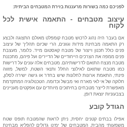
לפניכם כמה בשורות מרעננות בזירת המטבחים הביתית:
עיצוב מטבחים - התאמה אישית לכל
לקוח
אם בעבר היה נהוג לרכוש מטבח קומפלט מאולם התצוגה ולבצע
רק התאמה מבחינת מידות וגוונים, הרי שכיום תהליך של עיצוב
פנים כולל תכנון וייצור של מטבח קאסטום מייד. כלומר, מעצבת
פנים ממפה את הצרכים הייחודיים של הדיירים ועל פיהם, מתכננת
מטבח מנצח התואם לדרישותיהם. מטבחים אלה עונים על דרישות
כמו מטבח שתואם לאילוצי החלל ותנאי השטח, למשל, מזווה
פינתי, התאמת ארונות לחלונות שיש בחדר או גישה ישירה לסלון,
חלוקה של אי לאי מארח ואי מבשל וכדומה. הטכנולוגיה המתקדמת
מאפשרת לייצר מטבחים בחיתוכים מיוחדים עם אפקטים מעניינים
בצבעוניות יוצאת דופן.
הגודל קובע
אפילו בבתים קטנים יחסית, ניתן לראות שהמטבח תופס שטח
משמעותי מהבית. המטבחים של ימינו גדולים להפליא מבחינת