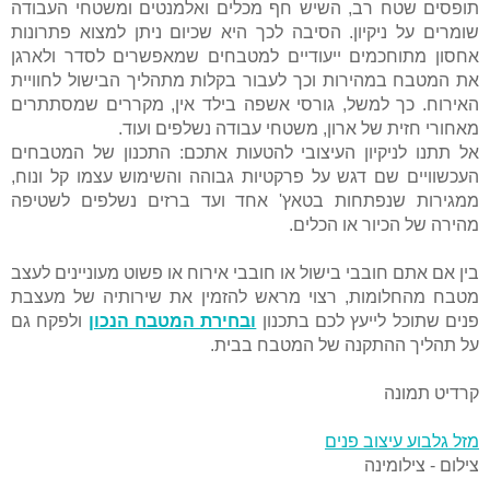
תופסים שטח רב, השיש חף מכלים ואלמנטים ומשטחי העבודה
שומרים על ניקיון. הסיבה לכך היא שכיום ניתן למצוא פתרונות
אחסון מתוחכמים ייעודיים למטבחים שמאפשרים לסדר ולארגן
את המטבח במהירות וכך לעבור בקלות מתהליך הבישול לחוויית
האירוח. כך למשל, גורסי אשפה בילד אין, מקררים שמסתתרים
מאחורי חזית של ארון, משטחי עבודה נשלפים ועוד.
אל תתנו לניקיון העיצובי להטעות אתכם: התכנון של המטבחים
העכשוויים שם דגש על פרקטיות גבוהה והשימוש עצמו קל ונוח,
ממגירות שנפתחות בטאץ' אחד ועד ברזים נשלפים לשטיפה
מהירה של הכיור או הכלים.
בין אם אתם חובבי בישול או חובבי אירוח או פשוט מעוניינים לעצב
מטבח מהחלומות, רצוי מראש להזמין את שירותיה של מעצבת
פנים שתוכל לייעץ לכם בתכנון
ובחירת המטבח הנכון
ולפקח גם
על תהליך ההתקנה של המטבח בבית.
קרדיט תמונה
מזל גלבוע עיצוב פנים
צילום - צילומינה