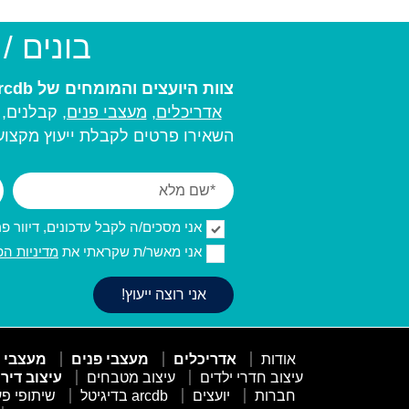
בונים /
צוות היועצים והמומחים של arcdb יעזור לכם למצוא את בעל המקצוע המתאים ביותר עבורכם:
אדריכלים
,
מעצבי פנים,
קבלנים, מ
השאירו פרטים לקבלת ייעוץ מקצועי
אני מסכים/ה לקבל עדכונים, דיוור פרסו
אני מאשר/ת שקראתי את
מדיניות הפ
אודות
אדריכלים
מעצבי פנים
מעצבי 
עיצוב חדרי ילדים
עיצוב מטבחים
עיצוב דיר
חברות
יועצים
arcdb בדיגיטל
שיתופי פע