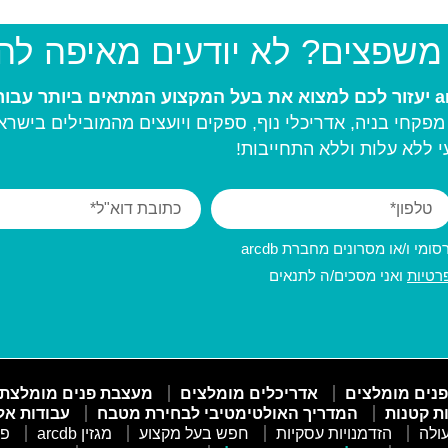
 משפצים? לא יודעים מאיפה ל
פקחי בניה, אדריכלי נוף, ספקים ויועצים מהמובילים בישרא
 ללא עלות וללא התחייבות!
מי ו/או מסרונים מחברת arcdb
רטיות
ואני מסכים/ה לתנאים
פנים מומלצים
אדריכלים מומלצים
מעצבת פנים מומלצת
ות קטנות
המדריך האולטימטיבי לבחירת מטבח
עבודות אל
ולה
הזדמנויות עסקיות
חפש בעל מקצוע
מגזין arcdb
פו