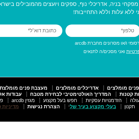
פקחי בניה, אדריכלי נוף, ספקים ויועצים מהמובילים בישרא
 ללא עלות וללא התחייבות!
מי ו/או מסרונים מחברת arcdb
רטיות
ואני מסכים/ה לתנאים
פנים מומלצים
אדריכלים מומלצים
מעצבת פנים מומלצת
ות קטנות
המדריך האולטימטיבי לבחירת מטבח
עבודות אל
ולה
הזדמנויות עסקיות
חפש בעל מקצוע
מגזין arcdb
פו
תקנון
בעלי מקצוע בעיר של
י
הצהרת נגישות
מדיניות 