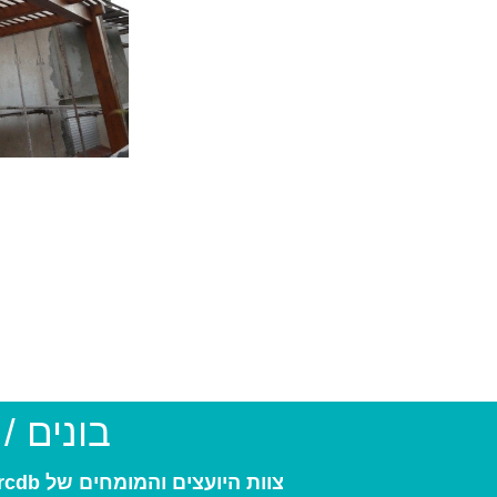
בונים /
צוות היועצים והמומחים של arcdb יעזור לכם למצוא את בעל המקצוע המתאים ביותר עבורכם: