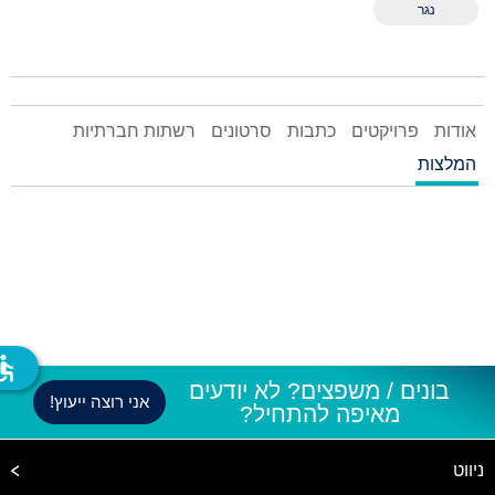
נגר
אודות
פרויקטים
כתבות
סרטונים
רשתות חברתיות
המלצות
ssible
בונים / משפצים? לא יודעים
אני רוצה ייעוץ!
מאיפה להתחיל?
ניווט