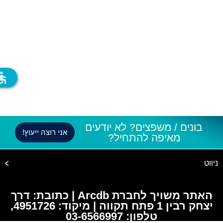
ssible
בונים / משפצים? לא יודעים
אני רוצה ייעוץ!
מאיפה להתחיל?
ניווט
האתר משויך לחברת Arcdb | כתובת: דרך
יצחק רבין 1 פתח תקווה | מיקוד: 4951726,
טלפון: 03-6566997