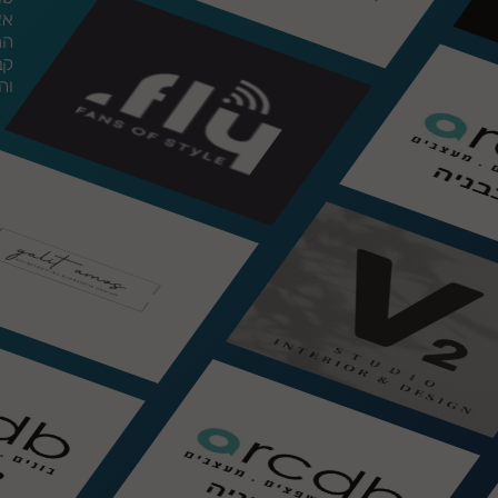
אצ
המ
קב
וה