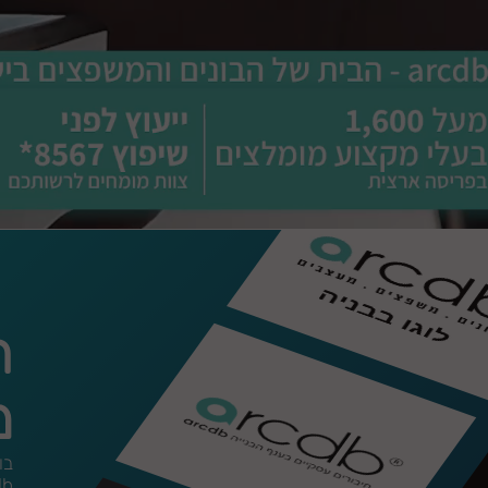
ח
מ
בו
arcdb קהילת 