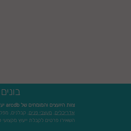
בונים
צוות היועצים והמומחים של arcdb יעזור לכם למצוא את בעל המקצוע המתאים ביותר עבורכם:
אדריכלים
,
מעצבי פנים,
קבלנים, מפקחי
השאירו פרטים לקבלת ייעוץ מקצועי ל