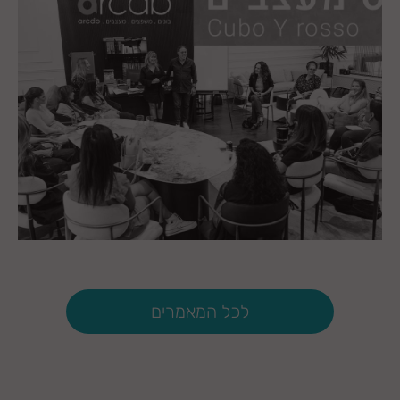
20.11.2023
לכל המאמרים
Cubo Y rosso כנס מעצבים
מערכת arcdb
| אירועים לחברי arcdb