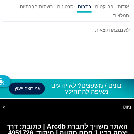
אודות
פרויקטים
כתבות
סרטונים
רשתות חברתיות
המלצות
לא נמצאו תוצאות
ssible
בונים / משפצים? לא יודעים
אני רוצה ייעוץ!
מאיפה להתחיל?
ניווט
האתר משויך לחברת Arcdb | כתובת: דרך
יצחק רבין 1 פתח תקווה | מיקוד: 4951726,