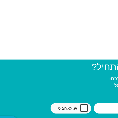
התחיל?
ל.