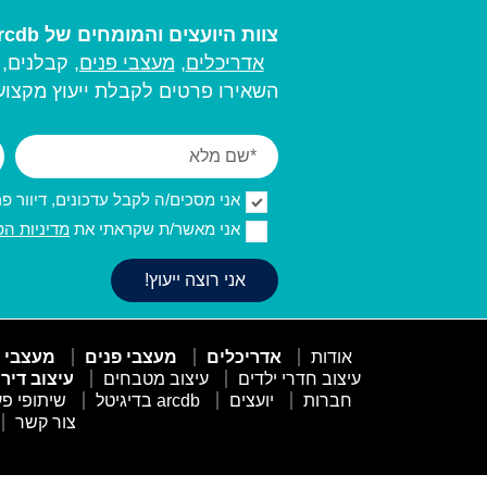
צוות היועצים והמומחים של arcdb יעזור לכם למצוא את בעל המקצוע המתאים ביותר עבורכם:
אדריכלים
,
מעצבי פנים,
קבלנים, מ
השאירו פרטים לקבלת ייעוץ מקצועי
אני מסכים/ה לקבל עדכונים, דיוור פרסו
אני מאשר/ת שקראתי את
מדיניות הפ
אודות
אדריכלים
מעצבי פנים
מעצבי 
עיצוב חדרי ילדים
עיצוב מטבחים
עיצוב דיר
חברות
יועצים
arcdb בדיגיטל
שיתופי פע
צור קשר