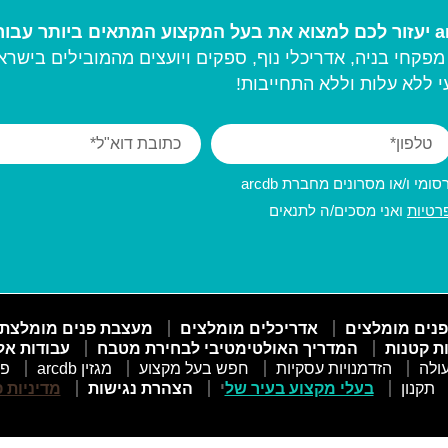
פקחי בניה, אדריכלי נוף, ספקים ויועצים מהמובילים בישרא
 ללא עלות וללא התחייבות!
מי ו/או מסרונים מחברת arcdb
רטיות
ואני מסכים/ה לתנאים
פנים מומלצים
אדריכלים מומלצים
מעצבת פנים מומלצת
ות קטנות
המדריך האולטימטיבי לבחירת מטבח
עבודות אל
ולה
הזדמנויות עסקיות
חפש בעל מקצוע
מגזין arcdb
פו
תקנון
בעלי מקצוע בעיר של
י
הצהרת נגישות
מדיניות 