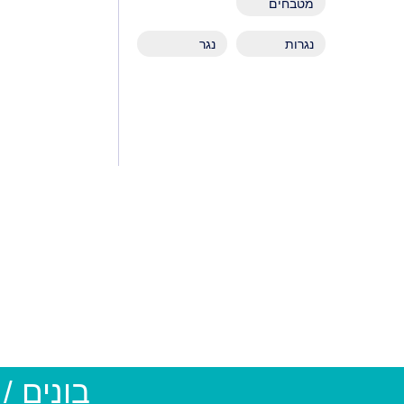
מטבחים
נגרות
נגר
בונים /