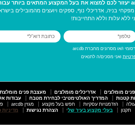
פקחי בניה, אדריכלי נוף, ספקים ויועצים מהמובילים בישרא
 ללא עלות וללא התחייבות!
מי ו/או מסרונים מחברת arcdb
רטיות
ואני מסכים/ה לתנאים
פנים מומלצים
אדריכלים מומלצים
מעצבת פנים מומלצת
ות קטנות
המדריך האולטימטיבי לבחירת מטבח
עבודות אל
ולה
הזדמנויות עסקיות
חפש בעל מקצוע
מגזין arcdb
פו
תקנון
בעלי מקצוע בעיר של
י
הצהרת נגישות
מדיניות 