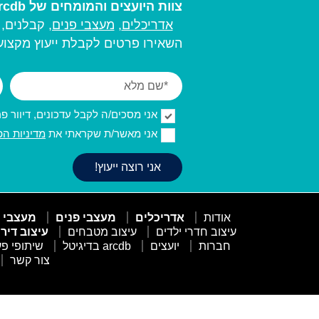
צוות היועצים והמומחים של arcdb יעזור לכם למצוא את בעל המקצוע המתאים ביותר עבורכם:
אדריכלים
,
מעצבי פנים,
קבלנים, מ
השאירו פרטים לקבלת ייעוץ מקצועי
אני מסכים/ה לקבל עדכונים, דיוור פרסו
אני מאשר/ת שקראתי את
מדיניות הפ
אודות
אדריכלים
מעצבי פנים
מעצבי 
עיצוב חדרי ילדים
עיצוב מטבחים
עיצוב דיר
חברות
יועצים
arcdb בדיגיטל
שיתופי פע
צור קשר