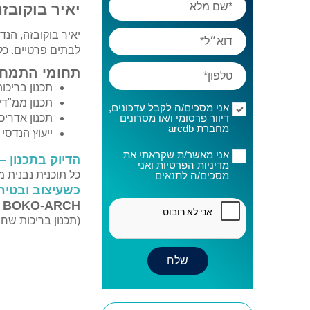
יאיר בוקובז
לבתים פרטיים. כל
תחומי התמחו
תכנון בריכו
תכנון ממ"די
אני מסכים/ה לקבל עדכונים,
דיוור פרסומי ו/או מסרונים
תכנון אדריכ
מחברת arcdb
ייעוץ הנדסי
אני מאשר/ת שקראתי את
הדיוק בתכנון 
מדיניות הפרטיות
ואני
כל תוכנית נבנית 
מסכים/ה לתנאים
כשעיצוב ובטי
YBA BOKO-ARCH – עומק הנדסי. עיצ
(תכנון בריכות שחי