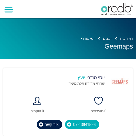
דף הבית
יועצים
יוסי סודרי
Geemaps
יוסי סודרי
יועץ
שרותי מדידה תלת מימד
0 מועדפים
0 עוקבים
072-3941526
צור קשר