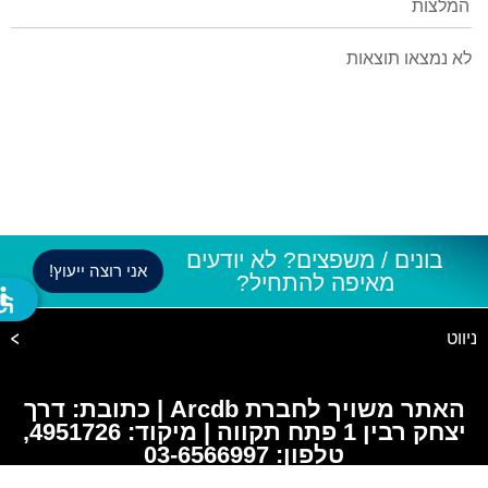
המלצות
לא נמצאו תוצאות
בונים / משפצים? לא יודעים
אני רוצה ייעוץ!
מאיפה להתחיל?
ssible
ניווט
האתר משויך לחברת Arcdb | כתובת: דרך
יצחק רבין 1 פתח תקווה | מיקוד: 4951726,
טלפון: 03-6566997