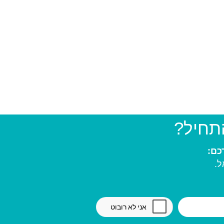
התחיל?
ל.