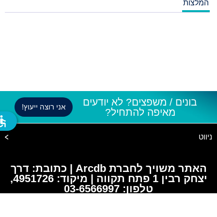
המלצות
בונים / משפצים? לא יודעים
אני רוצה ייעוץ!
מאיפה להתחיל?
ssible
ניווט
האתר משויך לחברת Arcdb | כתובת: דרך
יצחק רבין 1 פתח תקווה | מיקוד: 4951726,
טלפון: 03-6566997
© 2026 כל הזכויות שמורות |
בניית אתרים dooble