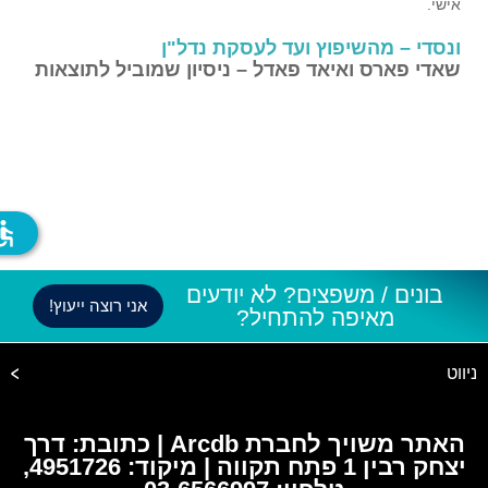
אישי.
ונסדי – מהשיפוץ ועד לעסקת נדל"ן
שאדי פארס ואיאד פאדל – ניסיון שמוביל לתוצאות
ssible
בונים / משפצים? לא יודעים
אני רוצה ייעוץ!
מאיפה להתחיל?
ניווט
האתר משויך לחברת Arcdb | כתובת: דרך
יצחק רבין 1 פתח תקווה | מיקוד: 4951726,