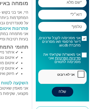
מומחה באיטו
היי, אני בני בקוש
המתקדמות ביותר. 
על סטנדרטים גבוה
פתרונות איטום
אני מתמחה במתן פ
אני מסכים/ה לקבל עדכונים,
בעיות רטיבות ונזי
דיוור פרסומי ו/או מסרונים
מחברת arcdb
תחומי התמחו
✔ איתור נזי
אני מאשר/ת שקראתי את
✔ איטום גגו
מדיניות הפרטיות
ואני
מסכים/ה לתנאים
✔ איטום מרפ
✔ איטום קיר
✔ חיזוק ואי
השקעה לטווח א
אני מאמין שאיטום
מקצועי, שקיפות מ