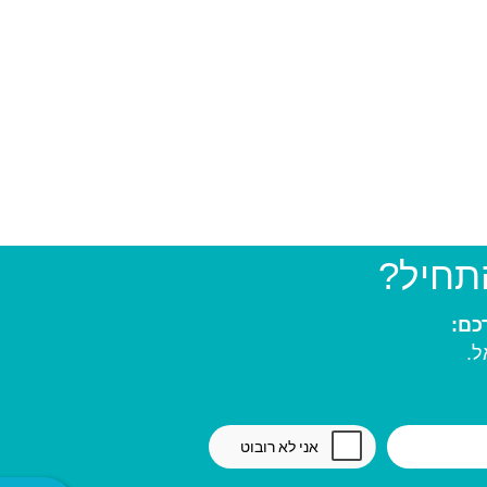
התחיל?
ל.