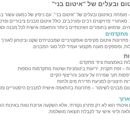
ם ובעלים של "איטום בני"
 – מומחה באיטום ובעלים של "איטום בני". עם ניסיון של כמעט עשור 
מאחוריי פרויקטים רבים ומורכבים, כולל איטום מבנים ציבוריים ופ
ים, שימוש בחומרים האיכותיים ביותר והתאמה אישית לכל מבנה וסוג
 מתקדמים
תרונות איטום מקיפים ואפקטיביים שמבטיחים שקט וביטחון לאורך שני
לות, ומספקים מענה מקצועי ועמיד לכל סוגי המבנים.
ת
לות באמצעות ציוד מתקדם
ת – זפת תקנית, יריעות ביטומניות ושיטות מתקדמות נוספות
סות תוך שמירה על עיצוב והריצוף הקיים
ות חיצוניים למניעת חדירת מים ולחות
טום מבנים לשימור – פתרונות בהתאמה אישית למבנים היסטוריים ומו
רוך
 איכותי הוא לא רק פתרון נקודתי, אלא השקעה ארוכת טווח באיכות הח
לאה וליווי אישי עד לקבלת תוצאה מושלמת.