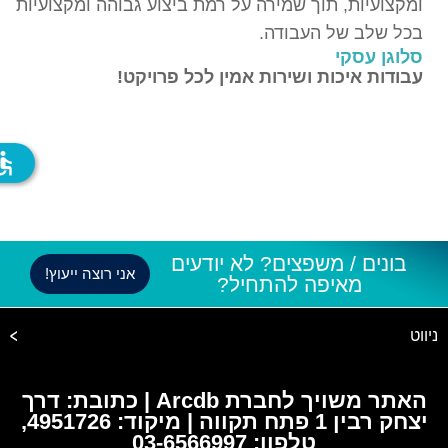
ומקצועיות, תוך שמירה על רמת ביצוע גבוהה ומקצועיות
בכל שלב של העבודה.
סלוגן עסקי
עבודות איכות ושירות אמין לכל פרויקט!
ssible
בונים / משפצים? לא יודעים
אני רוצה ייעוץ!
מאיפה להתחיל?
ניווט
האתר משויך לחברת Arcdb | כתובת: דרך
יצחק רבין 1 פתח תקווה | מיקוד: 4951726,
טלפון: 03-6566997