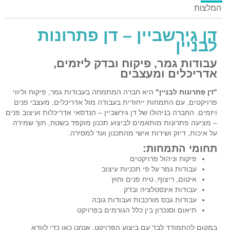
המלצות
דן גירשביין – דן פתרונות
לבניין
עבודות גמר, פיקוח ובדק ליזמים,
אדריכלים ומעצבים
"דן פתרונות לבניין"
היא חברה המתמחה בעבודות גמר, פיקוח וליווי
פרויקטים, עם התמחות ייחודית בעבודה מול אדריכלים, מעצבי פנים
ויזמים. החברה בניהולו של דן גירשביין – הנדסאי אדריכלות ועיצוב פנים
– מציעה פתרונות מותאמים לביצוע תכנון מוקפד בשטח, תוך שמירה
על איכות, דיוק ושירות אישי מהתכנון ועד למסירה.
תחומי התמחות:
פיקוח וניהול פרויקטים
עבודות גמר על פי תכניות עיצוב
איטום, ריצוף, טיח פנים וחוץ
עבודות אינסטלציה ובדק
עבודות גבס מורכבות ועבודות גובה
תיאום וסנכרון בין כלל הגורמים בפרויקט
במקום להתמודד לבד עם ביצוע הפרויקט, אנחנו כאן כדי לוודא