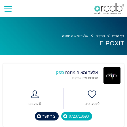
דף הבית
ספקים
אלעד ומאיה מתנה
E.POXIT
אלעד ומאיה מתנה
ספק
עבודות עץ ואפוקסי
0 מועדפים
0 עוקבים
0723718690
צור קשר