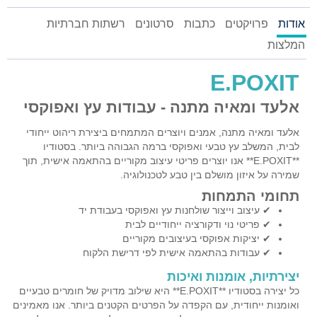
אודות
פרויקטים
כתבות
סרטונים
רשתות חברתיות
המלצות
E.POXIT
אלעד ומאיה מתנה - עבודות עץ ואפוקסי
אלעד ומאיה מתנה, אמנים ויוצרים המתמחים ביצירת ריהוט ייחודי
לבית, המשלב עץ טבעי ואפוקסי ברמה הגבוהה ביותר. בסטודיו
**E.POXIT** אנו יוצרים פריטי עיצוב מקוריים בהתאמה אישית, תוך
שמירה על איזון מושלם בין טבע לטכנולוגיה.
תחומי התמחות
✔ עיצוב וייצור שולחנות עץ ואפוקסי בעבודת יד
✔ פריטי נוי ודקורציה ייחודיים לבית
✔ יציקות אפוקסי בעיצובים מקוריים
✔ עבודות בהתאמה אישית לפי דרישת הלקוח
יצירתיות, אומנות ואיכות
כל יצירה בסטודיו **E.POXIT** היא שילוב מדויק של חומרים טבעיים
ואומנות ייחודית, עם הקפדה על הפרטים הקטנים ביותר. אנו מאמינים