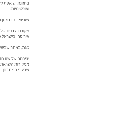
בחזונה, שואפת לי
ואופטימיות.
שזו יוצרת בסגנון הציור – בנקודות (tillism
מקורו בצרפת של שלהי המאה-19 אם כי יצירות חלוציות 
אירופה. בישראל ס
כעת, לאחר שבשלו 
שבעיני המתבונן.