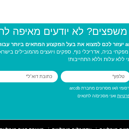
 משפצים? לא יודעים מאיפה ל
פקחי בניה, אדריכלי נוף, ספקים ויועצים מהמובילים בישרא
 ללא עלות וללא התחייבות!
מי ו/או מסרונים מחברת arcdb
רטיות
ואני מסכים/ה לתנאים