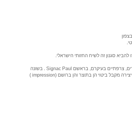
י.
להביא סגנון זה לשיח החזותי הישראלי.
יצירתה של שזו חדשנית ובלתי מחויבת לכללי הסגנון. לצד זאת, היא מושפעת ממגוון יוצרים, צרפתיים בעיקרם, בראשם Signac Paul . בשונה
ממקורות השראתה, היא יוצרת באמצעות נגיעות במסך ולא על גבי בד. השוני בתהליך היצירה מקבל ביטוי הן בתוצר והן ברושם (impression )