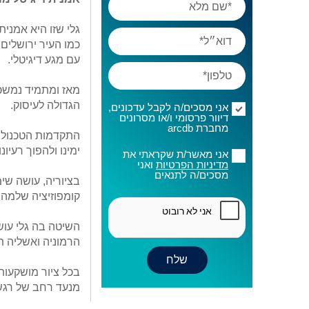
גלי שזו היא אמני
כמו העיר ירושלים,
עם מגע דיגיטלי.
מאז ומתמיד נמשכ
הגדולה לעיסוק.
אני מסכים/ה לקבל עדכונים,
דיוור פרסומי ו/או מסרונים
מחברת arcdb
התקדמות הטכנולו
ימינו ולהפוך רעיו
אני מאשר/ת שקראתי את
מדיניות הפרטיות
ואני
מסכים/ה לתנאים
בציוריה, עושה שי
קומפוזיציה שלמה.
השיטה בה גלי עוש
הרמוניה ואשליה ת
בכל ציור מושקעות
מנעד רחב של רגש