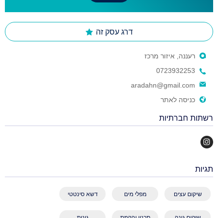
דרג עסק זה
רעננה, איזור מרכז
0723932253
aradahn@gmail.com
כניסה לאתר
רשתות חברתיות
תגיות
שיקום עצים
מפלי מים
דשא סינטטי
שיקום גינה
תכנון והקמת
גינות