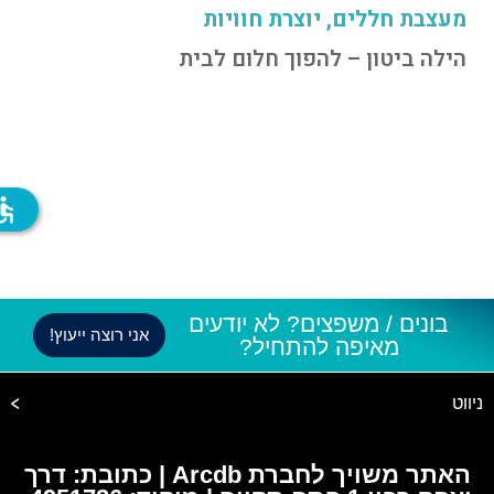
מעצבת חללים, יוצרת חוויות
הילה ביטון – להפוך חלום לבית
ssible
בונים / משפצים? לא יודעים
אני רוצה ייעוץ!
מאיפה להתחיל?
ניווט
האתר משויך לחברת Arcdb | כתובת: דרך