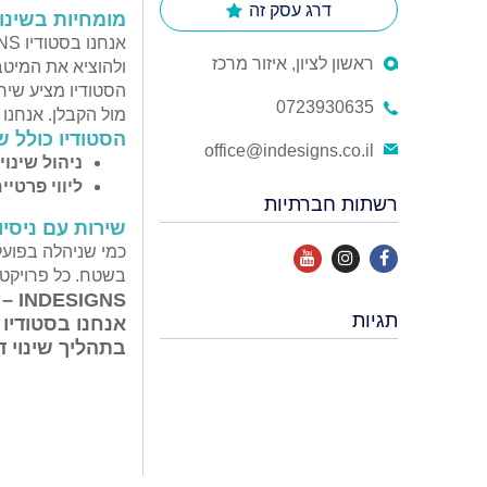
דרג עסק זה
מומחיות בשינוי
ראשון לציון, איזור מרכז
ולהוציא את המיטב
הסטודיו מציע שירו
0723930635
מול הקבלן. אנחנ
הסטודיו כולל ש
office@indesigns.co.il
ניהול שינוי
ליווי פרטי
רשתות חברתיות
שירות עם ניסיו
כמי שניהלה בפועל 
בשטח. כל פרויקט 
INDESIGNS – שינויי דיירים זה התמחות, לא תחביב.
תגיות
בתהליך שינוי ד