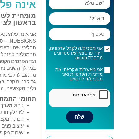
אינה פל
מומחית לשינו
בראשון לציו
SIGNS
אני מסכים/ה לקבל עדכונים,
דיוור פרסומי ו/או מסרונים
מהמכללה למנהל וני
מחברת arcdb
ועד הפרטים הקטנ
אני מאשר/ת שקראתי את
מדיניות הפרטיות
ואני
מסכים/ה לתנאים
גם לבנייה קלה, ק
כלים מקצועיים, ה
תחומי התמחו
ניהול מערך ש
ליווי לקוחו
הכוונה מקצ
עיצוב פנים 
שירות מקיף