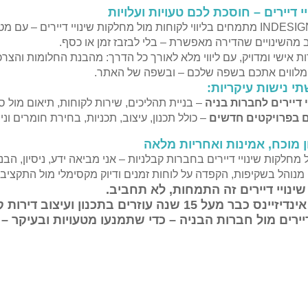
י דיירים – חוסכת לכם טעויות ועלויות
אנחנו בסטודיו INDESIGNS מתמחים בליווי לקוחות מול מחלקות שינויי דיי
 מהשינויים שהדירה מאפשרת – בלי לבזבז זמן או כסף.
ת אישי ומדויק, עם ליווי מלא לאורך כל הדרך: מהבנת החלומות והצרכ
ו מלווים אתכם בשפה שלכם – ובשפה של האתר.
תי נישות עיקריות:
י דיירים לחברות בניה
– בניית תהליכים, שירות לקוחות, תיאום מול ס
ים בפרויקטים חדשים
– כולל תכנון, עיצוב, תכניות, בחירת חומרים ונ
ן מוכח, אמינות ואחריות מלאה
מחלקות שינויי דיירים בחברות קבלניות – אני מביאה ידע, ניסיון, הבנ
מנוהל בשקיפות, הקפדה על לוחות זמנים ודיוק מקסימלי מול התקציב
אנחנו בסטודיו אינדיזיינס כבר מעל 15 שנה עוזרים ב
יירים מול חברות הבניה – כדי שתמנעו מטעויות ובעיקר – 