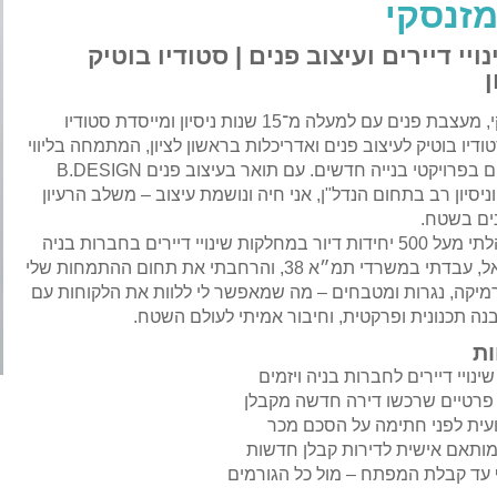
מזנסקי
יי דיירים ועיצוב פנים | סטודיו בוטיק
ן
אני אינה פלמזנסקי, מעצבת פנים עם למעלה מ־15 שנות ניסיון ומייסדת סטודיו
INDE – סטודיו בוטיק לעיצוב פנים ואדריכלות בראשון לציון, המתמחה בליווי
תהליכי שינויי דיירים בפרויקטי בנייה חדשים. עם תואר בעיצוב פנים B.DESIGN
סיון רב בתחום הנדל"ן, אני חיה ונושמת עיצוב – משלב הרעיון
ים בשטח.
במהלך השנים ניהלתי מעל 500 יחידות דיור במחלקות שינויי דיירים בחברות בניה
מהמובילות בישראל, עבדתי במשרדי תמ״א 38, והרחבתי את תחום ההתמחות שלי
רמיקה, נגרות ומטבחים – מה שמאפשר לי ללוות את הלקוחות עם
בנה תכנונית ופרקטית, וחיבור אמיתי לעולם השטח.
ת
ינויי דיירים לחברות בניה ויזמים
ת פרטיים שרכשו דירה חדשה מקבלן
ועית לפני חתימה על הסכם מכר
מותאם אישית לדירות קבלן חדשות
 עד קבלת המפתח – מול כל הגורמים