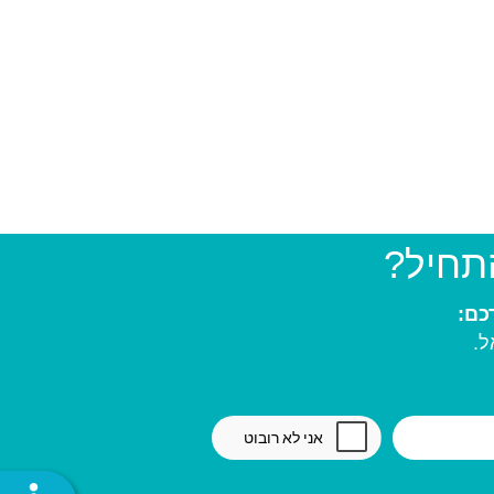
התחיל?
ל.