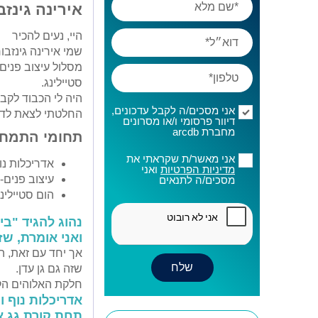
אירינה גינזב
היי, נעים להכיר
שמי אירינה גינזב
מסלול עיצוב פנים
סטיילינג.
היה לי הכבוד לקב
אני מסכים/ה לקבל עדכונים,
החלטתי לצאת לדרך
דיוור פרסומי ו/או מסרונים
מחברת arcdb
תחומי התמחו
אני מאשר/ת שקראתי את
אדריכלות נוף
מדיניות הפרטיות
ואני
עיצוב פנים- 
מסכים/ה לתנאים
הום סטיילינ
נהוג להגיד "בי
ואני אומרת, שזה
אך יחד עם זאת, 
שזה גם גן עדן.
חלקת האלוהים הק
אדריכלות נוף ו
תחת קורת גג א