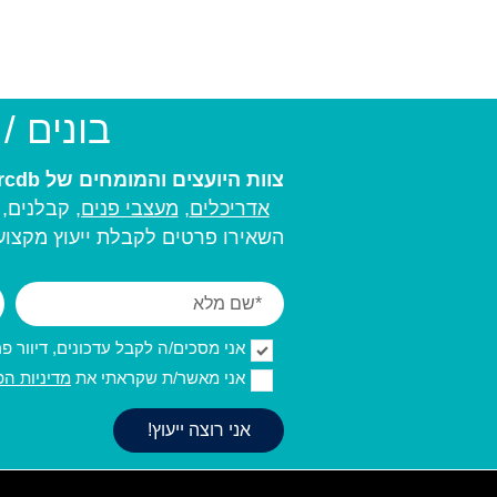
בונים /
צוות היועצים והמומחים של arcdb יעזור לכם למצוא את בעל המקצוע המתאים ביותר עבורכם:
אדריכלים
,
מעצבי פנים,
קבלנים, מ
השאירו פרטים לקבלת ייעוץ מקצועי
אני מסכים/ה לקבל עדכונים, דיוור פרסו
אני מאשר/ת שקראתי את
מדיניות הפ