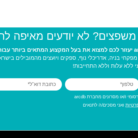
 משפצים? לא יודעים מאיפה ל
פקחי בניה, אדריכלי נוף, ספקים ויועצים מהמובילים בישרא
 ללא עלות וללא התחייבות!
מי ו/או מסרונים מחברת arcdb
רטיות
ואני מסכים/ה לתנאים