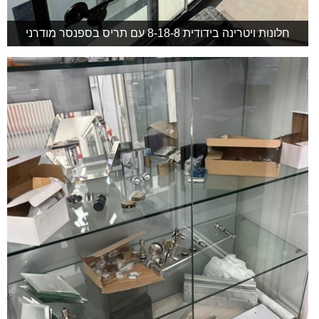
חלונות ויטרינה בידודית 8-18-8 עם תריס בספנסר מודרני