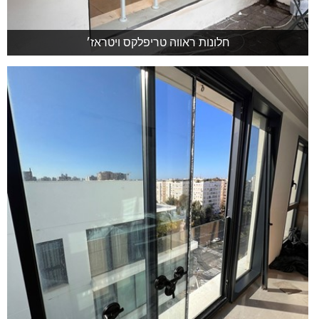
חלונות ראווה טריפלקס ויטראז׳