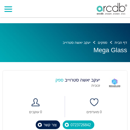
" />
" />
דף הבית
ספקים
יעקב יאשה סטרוייב
Mega Glass
יעקב יאשה סטרוייב
ספק
זכוכית
0 מועדפים
0 עוקבים
0723726842
צור קשר