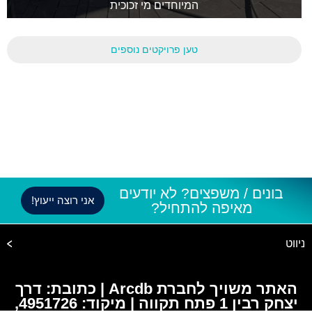
המיוחדים מי זכוכית
טען פרויקטים נוספים
בונים / משפצים? לא יודעים
אני רוצה ייעוץ!
מאיפה להתחיל?
ניווט
האתר משויך לחברת Arcdb | כתובת: דרך
יצחק רבין 1 פתח תקווה | מיקוד: 4951726,