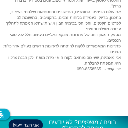
החלטתי לעסוק בייעוד שלי, ולמדתי עיצוב פנים בסטודיו "ברברה
ברזין".
את עולם הכימיה, החומרים, החישובים והנוסחאות שילבתי בעיצוב,
בתכנון, בדיוק, בעמידה בלוחות זמנים, בתקציבים, בתשומת לב
לפרטים הקטנים, והכי הכי בכימיה הבין אישית שהיא המפתח לתהליך
עבודה מוצלח וחוויתי.
מספקת מגוון רחב של פתרונות פונקציונאליים בעיצוב חלל לכל סוגי
הנכסים.
פתרונות המאפשרים ללקוח להיפתח לרעיונות חדשים בעולם אדריכלות
הפנים.
אני מאמינה, שעיצוב מותאם לקוח הוא יצירת מופת ולכן הבנת צרכיו
היא המפתח להצלחה.
צרו קשר - 050-8558565
ssible
בונים / משפצים? לא יודעים
אני רוצה ייעוץ!