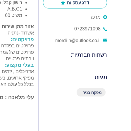
רישון קבלן ג-1 בענפים 0,200
דרג עסק זה
A,B,C1
משיט 60
מרכז
אזור מתן שירות :
0723971098
אשדוד -נתניה
פרויקטים:
mordi-h@outlook.co.il
פרויקטים בפלדה , 
פרויקטים של גמרי
רשתות חברתיות
ו בתים פרטיים
בעלי מקצוע:
אדריכלים , יזמים ,
תגיות
מפיקי ארועים, בע
בכלל כל עולם האי
מפקח בניה
עלי מלאכה : מסג