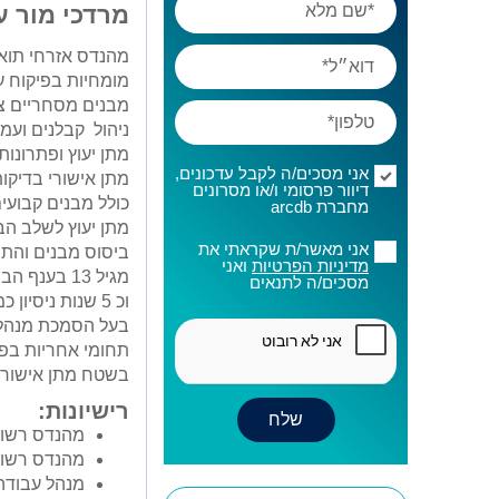
מרדכי מור 
מהנדס אזרחי תוא
מומחיות בפיקוח ע
מבנים מסחריים צי
ניהול קבלנים ועמ
מתן יעוץ ופתרונות
אני מסכים/ה לקבל עדכונים,
מתן אישורי בדיקות
דיוור פרסומי ו/או מסרונים
כולל מבנים קבועים
מחברת arcdb
מתן יעוץ לשלב הבי
אני מאשר/ת שקראתי את
ביסוס מבנים והתמ
מדיניות הפרטיות
ואני
מגיל 13 בענף הבניה כפועל וראש צוות
מסכים/ה לתנאים
וכ 5 שנות ניסיון כמהנדס אזרחי
בעל הסמכת מנהל ע
תחומי אחריות בפי
בשטח מתן אישורי
רישיונות:
מהנדס רשום
מהנדס רשוי 
מנהל עבודה