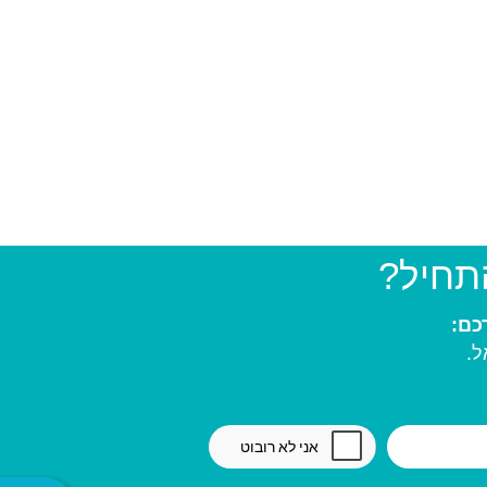
התחיל?
ל.