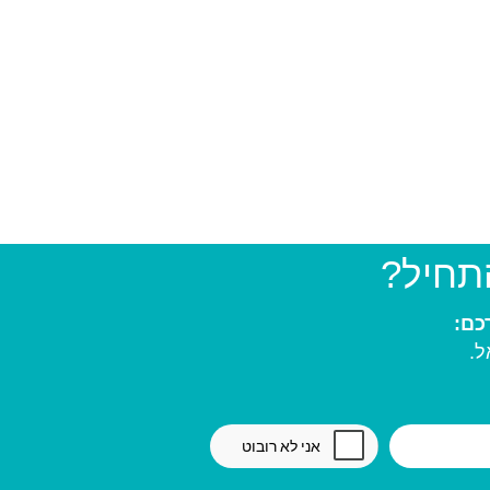
התחיל?
ל.