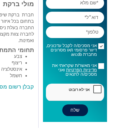
מולי ברקת
חברת ברקת שיפוצי
בתחום בכל איזור 
החברה בעלת ניסיו
לחברה צוות מקצוע
ואמינות.
אני מסכים/ה לקבל עדכונים,
תחומי התמחו
דיוור פרסומי ו/או מסרונים
מחברת arcdb
צבע
ריצוף
אני מאשר/ת שקראתי את
אינסטלציה
מדיניות הפרטיות
ואני
מסכים/ה לתנאים
חשמל
קבלן רשום מס' 5765