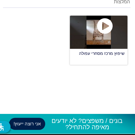
המלצות
שיפוץ מרכז מסחרי עפולה
בונים / משפצים? לא יודעים
אני רוצה ייעוץ!
ssible
מאיפה להתחיל?