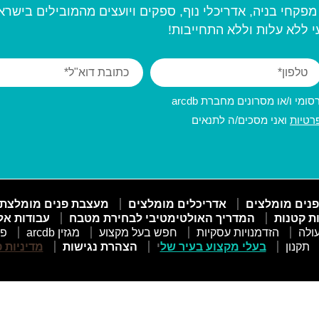
פקחי בניה, אדריכלי נוף, ספקים ויועצים מהמובילים בישרא
 ללא עלות וללא התחייבות!
מי ו/או מסרונים מחברת arcdb
רטיות
ואני מסכים/ה לתנאים
פנים מומלצים
אדריכלים מומלצים
מעצבת פנים מומלצת
ות קטנות
המדריך האולטימטיבי לבחירת מטבח
עבודות אל
ולה
הזדמנויות עסקיות
חפש בעל מקצוע
מגזין arcdb
פו
תקנון
בעלי מקצוע בעיר של
י
הצהרת נגישות
מדיניות 