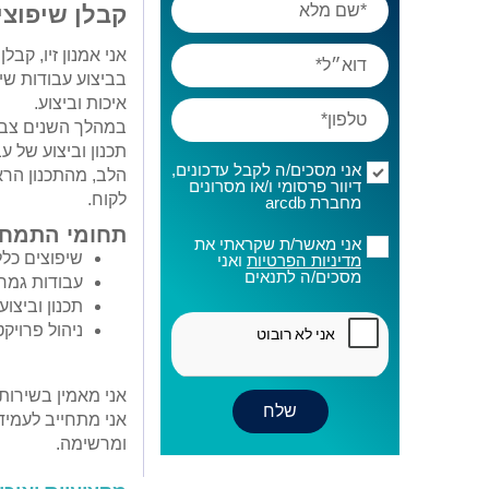
קבלן שיפוצי
אני אמנון זיו, קב
בביצוע עבודות שי
איכות וביצוע.
במהלך השנים צברתי
תכנון וביצוע של ע
אני מסכים/ה לקבל עדכונים,
הלב, מהתכנון הרא
דיוור פרסומי ו/או מסרונים
לקוח.
מחברת arcdb
תחומי התמחו
אני מאשר/ת שקראתי את
שיפוצים כלל
מדיניות הפרטיות
ואני
מסכים/ה לתנאים
עבודות גמר
תכנון וביצוע
ניהול פרויק
אני מאמין בשירות 
אני מתחייב לעמי
ומרשימה.