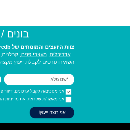
בונים /
צוות היועצים והמומחים של arcdb יעזור לכם למצוא את בעל המקצוע המתאים ביותר עבורכם:
אדריכלים
,
מעצבי פנים,
קבלנים, מ
השאירו פרטים לקבלת ייעוץ מקצועי
אני מסכים/ה לקבל עדכונים, דיוור פרסו
אני מאשר/ת שקראתי את
מדיניות הפ