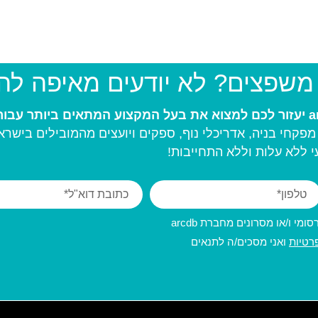
 משפצים? לא יודעים מאיפה ל
פקחי בניה, אדריכלי נוף, ספקים ויועצים מהמובילים בישרא
 ללא עלות וללא התחייבות!
מי ו/או מסרונים מחברת arcdb
רטיות
ואני מסכים/ה לתנאים