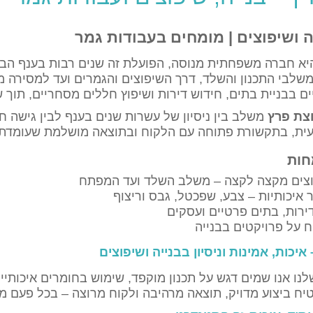
ה ושיפוצים | מומחים בעבודות גמר
א חברה משפחתית מנוסה, הפועלת זה שנים רבות בענף הבני
שלבי התכנון והשלד, דרך השיפוצים והגמרים ועד למסירה מ
ם בבניית בתים, חידוש דירות ושיפוץ חללים מסחריים, תוך שמ
צת פרץ
משלב בין ניסיון של עשרות שנים בענף לבין גישה חד
ית, בתקשורת פתוחה עם הלקוח ובתוצאה מושלמת שעומדת 
חות
פוצים מקצה לקצה – משלב השלד ועד המפתח
 איכותיות – צבע, שפכטל, גבס וריצוף
ירות, בתים פרטיים ועסקים
וח על פרויקטים בבנייה
יכות, אמינות וניסיון בבנייה ושיפוצים
נו אנו שמים דגש על תכנון מוקפד, שימוש בחומרים איכותיים,
יח ביצוע מדויק, תוצאה מרהיבה ולקוח מרוצה – בכל פעם מ