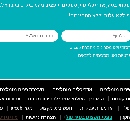
קחי בניה, אדריכלי נוף, ספקים ויועצים מהמובילים בישראל.
 ללא עלות וללא התחייבות!
מי ו/או מסרונים מחברת arcdb
רטיות
ואני מסכים/ה לתנאים
פנים מומלצים
אדריכלים מומלצים
מעצבת פנים מומלצת
ות קטנות
המדריך האולטימטיבי לבחירת מטבח
עבודות אל
ולה
הזדמנויות עסקיות
חפש בעל מקצוע
מגזין arcdb
פו
בעלי מקצוע בעיר של
י
מדיניות
תקנון
הצהרת נגישות