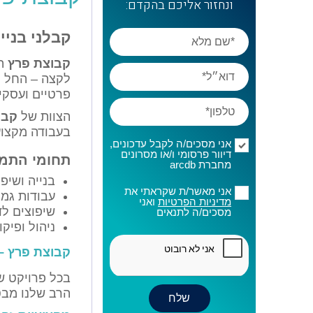
ונחזור אליכם בהקדם:
קבלני בניי
קבוצת פרץ
הי
לקצה – החל מ
פרטיים ועסקיי
הצוות של
קבו
בעבודה מקצוע
אני מסכים/ה לקבל עדכונים,
דיוור פרסומי ו/או מסרונים
תחומי התמ
מחברת arcdb
בנייה ושי
אני מאשר/ת שקראתי את
עבודות גמר
מדיניות הפרטיות
ואני
שיפוצים לד
מסכים/ה לתנאים
ניהול ופיק
קבוצת פרץ – א
בכל פרויקט של
הרב שלנו מבט