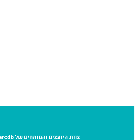
צוות היועצים והמומחים של arcdb יעזור לכם למצוא את בעל המקצוע המתאים ביותר עבורכם: