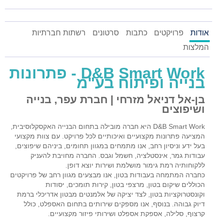
אודות
פרויקטים
כתבות
סרטונים
רשתות חברתיות
המלצות
D&B Smart Work - פתרונות
בנייה ופיתוח בע"מ
בן-אל דניאל מזרחי | חברת עפר, בנייה
ושיפוצים
D&B Smart Work היא חברה מובילה בתחום הבנייה האקסקלוסיבית,
המציעה פתרונות מקצועיים ואיכותיים לכל פרויקט. עם צוות מקצועי
בעל ידע וניסיון רחב, אנו מתמחים במגוון תחומים, ביניהם שיפוצים,
עבודות גמר, אינסטלציה, חשמל וגבס. החברה מחויבת להעניק
ללקוחותיה רמת גימור מושלמת ושירות יוצא דופן.
כחברה המתמחה בעבודות בטון, אנו מבצעים מגוון רחב של פרויקטים
הכוללים שיקום בטון, מרצפי בטון, קירות תומכים, יסודות
וקונסטרוקציות בטון, לצד יציקה של אלמנטים מבטון אדריכלי ברמת
דיוק גבוהה. בנוסף, אנו מספקים שירותים בתחום האספלט, כולל
קרצוף, סלילה, אספקת אספלט ושירותי פיזור מקצועיים.