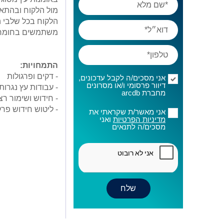
מול הלקוח ובהתאמ
הלקוח בכל שלבי ה
משתמשים בחומרי
התמחויות:
- דקים ופרגולות
אני מסכים/ה לקבל עדכונים,
דיוור פרסומי ו/או מסרונים
- עבודות עץ נגרות
מחברת arcdb
- חידוש ושימור רצ
- ליטוש חידוש פר
אני מאשר/ת שקראתי את
מדיניות הפרטיות
ואני
מסכים/ה לתנאים