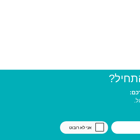
התחיל?
ל.