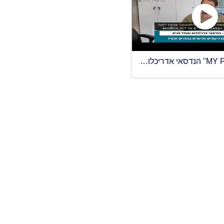
ירדן לב "MY PLAN" הנדסאי אדריכלות ומודד פנים - סגר 5 פרויקטים חדשים בחודש וחצי דרך האתר arcdb