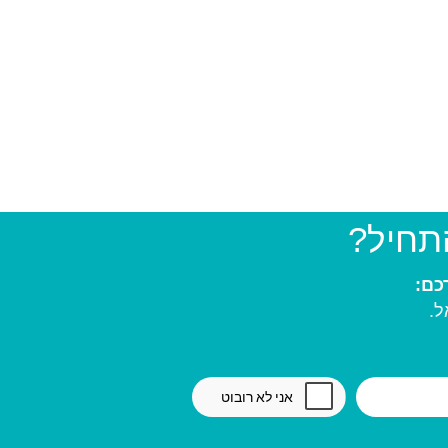
התחיל?
ל.