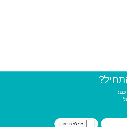
התחיל?
ל.