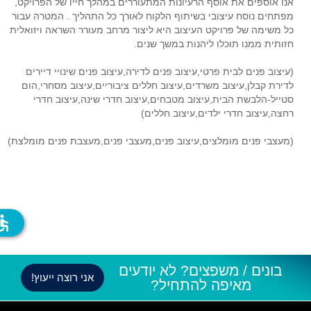
אנו אוספים את אוסף הרעיונות המתעוררים במהלך חייו של הפרויקט,
מפתחים נוסח עיצובי בשיתוף הלקוח לאורך כל התהליך . המטרה עבור
כל משימה של פרויקט העיצוב היא ליצור מרחב מעורר השראה ויזואלית
חזותית ממנו תוכלו ליהנות במשך שנים.
(עיצוב פנים לבית פרטי,עיצוב פנים לדירה,עיצוב פנים שינויי דיירים
לדירת קבלן,עיצוב משרדים,עיצוב חללים ציבוריים,עיצוב מסחרי,הום
סטייל-הלבשת הבית,עיצוב מטבחים,עיצוב חדרי שינה,עיצוב חדרי
רחצה,עיצוב חדרי ילדים,עיצוב חללים)
(מעצבי פנים מומלצים,עיצוב פנים,מעצבי פנים,מעצבת פנים מומלצת)
ssible
בונים / משפצים? לא יודעים
אני רוצה ייעוץ!
מאיפה להתחיל?