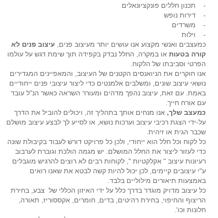
- תכנון חללים פונקציונאלים
- דירות נופש
- משרדים
- וילות
כמעצבים ואנשי מקצוע אנו עושים יותר מעיצוב פנים,
עיצוב פנים לא
קורה בטעות
או במקרה, החלל נבדק בקפידה תוך שימת דגש על עולמו
הפרטי וסביבתו של הלקוח.
אנו חוקרים את הניואנסים הקטנים של העיצוב, והמאפיינים המגדירים
נושאי עיצוב שונים, ומשלבים אלמנטים כדי ליצור עיצובי פנים ייחודיים
באמת. עם זאת, עיצוב נהפך מדהים ומעורר השראה כאשר הנ"ל עובד
עם אורח חייך.
כמעצב שלך,
אנו מנחים אותך בתהליך זה, ויכולים להוביל את הדרך
על-ידי הצגת רכיבי עיצוב וערכות נושא, או לסייע לך לבצע עיצוב מושלם
שכבר הגית או זיהית.
כל לקוח וכל חלל הוא ייחודי, ולכן כל פרויקט דורש לעבוד בקיבולת שונה
כדי לעזור ליצור את החלל המושלם. יש מגמה הולכת וגוברת לערבוב
רעיונות עיצוב " אקלקטיות ", לקוחות רבים לא רוצים להרגיש מוגבלים
ע"י עיצובים קיימים, לכן יכול להיות קשה לבטא את שאנו רואים
באמצעות תיאורים מילוליים בלבד.
כל עיצוב מדויק מוגדר בדרך כלל על ידי האיזון הכללי של צבע, בחירת
הריצוף והחיפוי, בחירת רהיטים, בדים, חומרים, אקססוריז, תאורה,
חלונות וכו'.