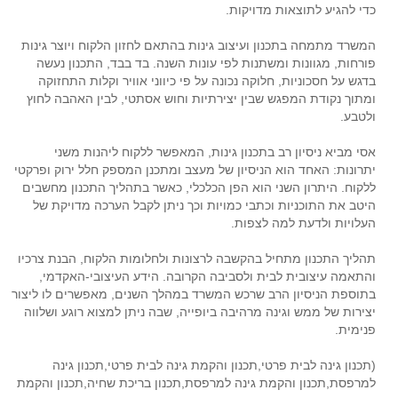
כדי להגיע לתוצאות מדויקות.
המשרד מתמחה בתכנון ועיצוב גינות בהתאם לחזון הלקוח ויוצר גינות
פורחות, מגוונות ומשתנות לפי עונות השנה. בד בבד, התכנון נעשה
בדגש על חסכוניות, חלוקה נכונה על פי כיווני אוויר וקלות התחזוקה
ומתוך נקודת המפגש שבין יצירתיות וחוש אסתטי, לבין האהבה לחוץ
ולטבע.
אסי מביא ניסיון רב בתכנון גינות, המאפשר ללקוח ליהנות משני
יתרונות: האחד הוא הניסיון של מעצב ומתכנן המספק חלל ירוק ופרקטי
ללקוח. היתרון השני הוא הפן הכלכלי, כאשר בתהליך התכנון מחשבים
היטב את התוכניות וכתבי כמויות וכך ניתן לקבל הערכה מדויקת של
העלויות ולדעת למה לצפות.
תהליך התכנון מתחיל בהקשבה לרצונות ולחלומות הלקוח, הבנת צרכיו
והתאמה עיצובית לבית ולסביבה הקרובה. הידע העיצובי-האקדמי,
בתוספת הניסיון הרב שרכש המשרד במהלך השנים, מאפשרים לו ליצור
יצירות של ממש וגינה מרהיבה ביופייה, שבה ניתן למצוא רוגע ושלווה
פנימית.
(תכנון גינה לבית פרטי,תכנון והקמת גינה לבית פרטי,תכנון גינה
למרפסת,תכנון והקמת גינה למרפסת,תכנון בריכת שחיה,תכנון והקמת