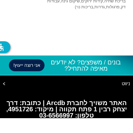
בריכת שחיה,קירות ירוקים,שיקום גינה,עבודות
דק,פרגולות,גדרות,בריכות נוי)
ssible
בונים / משפצים? לא יודעים
אני רוצה ייעוץ!
מאיפה להתחיל?
ניווט
האתר משויך לחברת Arcdb | כתובת: דרך
יצחק רבין 1 פתח תקווה | מיקוד: 4951726,
טלפון: 03-6566997
© 2026 כל הזכויות שמורות |
בניית אתרים dooble