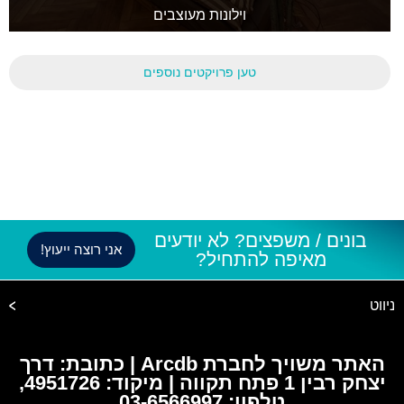
וילונות מעוצבים
טען פרויקטים נוספים
בונים / משפצים? לא יודעים
אני רוצה ייעוץ!
מאיפה להתחיל?
ניווט
האתר משויך לחברת Arcdb | כתובת: דרך
יצחק רבין 1 פתח תקווה | מיקוד: 4951726,
טלפון: 03-6566997