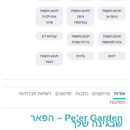
תיכנון והקמת
תיכנון והקמת
תכנון והקמת
גינות גג
גינות
גינה לבית
במרפסת
פרטי
תכנון והקמת
תכנון והקמת
עבודות דק
גינה למרפסת
בריכת שחיה
דקים
גדרות
תכנון והקמת
גינות
אודות
פרויקטים
כתבות
סרטונים
רשתות חברתיות
המלצות
Pe’er Garden – הפאר
שבגינה שלך