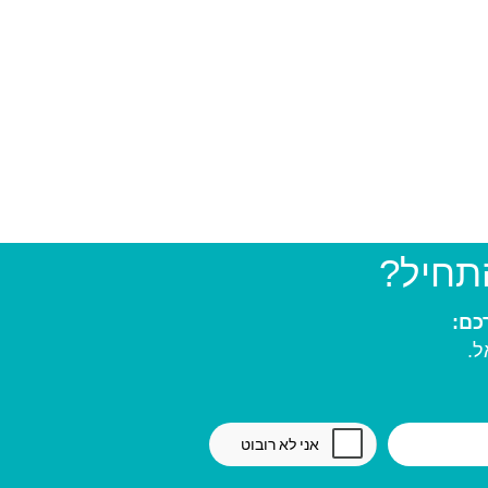
התחיל?
ל.