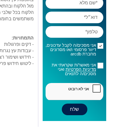
מול הלקוח ובהתאמ
הלקוח בכל שלבי ה
משתמשים בחומרי
התמחויות:
- דקים ופרגולות
אני מסכים/ה לקבל עדכונים,
דיוור פרסומי ו/או מסרונים
- עבודות עץ נגרות
מחברת arcdb
- חידוש ושימור רצ
- ליטוש חידוש פר
אני מאשר/ת שקראתי את
מדיניות הפרטיות
ואני
מסכים/ה לתנאים