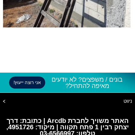
בונים / משפצים? לא יודעים
אני רוצה ייעוץ!
מאיפה להתחיל?
ניווט
האתר משויך לחברת Arcdb | כתובת: דרך
יצחק רבין 1 פתח תקווה | מיקוד: 4951726,
טלפון: 03-6566997