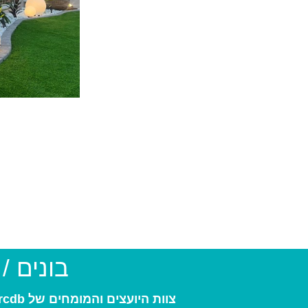
בונים /
צוות היועצים והמומחים של arcdb יעזור לכם למצוא את בעל המקצוע המתאים ביותר עבורכם: