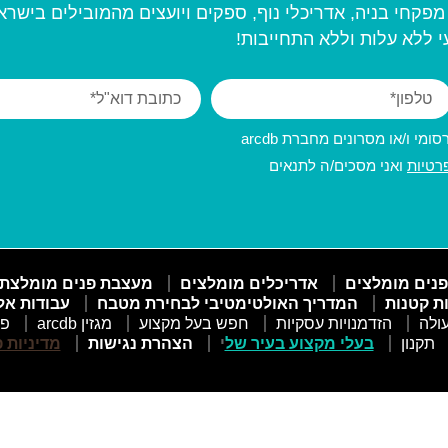
פקחי בניה, אדריכלי נוף, ספקים ויועצים מהמובילים בישרא
 ללא עלות וללא התחייבות!
מי ו/או מסרונים מחברת arcdb
רטיות
ואני מסכים/ה לתנאים
פנים מומלצים
אדריכלים מומלצים
מעצבת פנים מומלצת
ות קטנות
המדריך האולטימטיבי לבחירת מטבח
עבודות אל
ולה
הזדמנויות עסקיות
חפש בעל מקצוע
מגזין arcdb
פו
תקנון
בעלי מקצוע בעיר של
י
הצהרת נגישות
מדיניות 